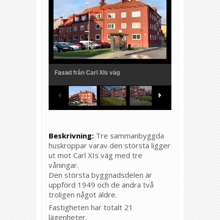
Fasad från Carl XIs väg
1
/
4
Beskrivning:
Tre sammanbyggda
huskroppar varav den största ligger
ut mot Carl XIs väg med tre
våningar.
Den största byggnadsdelen är
uppförd 1949 och de andra två
troligen något äldre.
Fastigheten har totalt 21
lägenheter.